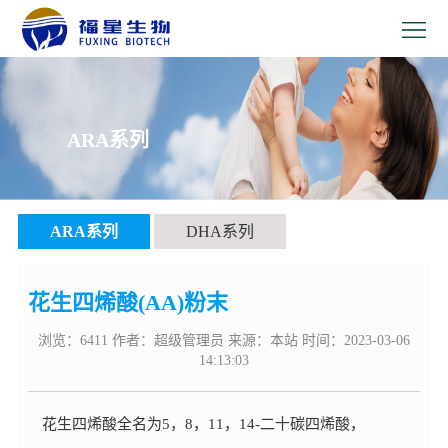
>
首
>
页
关
>
ARA系列
于
品
>
我
牌
新
>
ARA系列
DHA系列
们
产
闻
技
>
品
中
术
人
>
花生四烯酸(AA)粉末
心
研
浏览：6411 作者：超级管理员 来源：本站 时间：2023-03-06
力
联
14:13:03
发
资
系
花生四烯酸全名为
5
，
8
，
11
，
14-二十碳四烯酸，
源
我